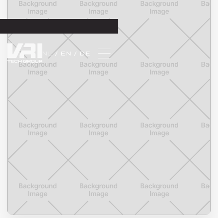
NL 
/ EN 
/ DE