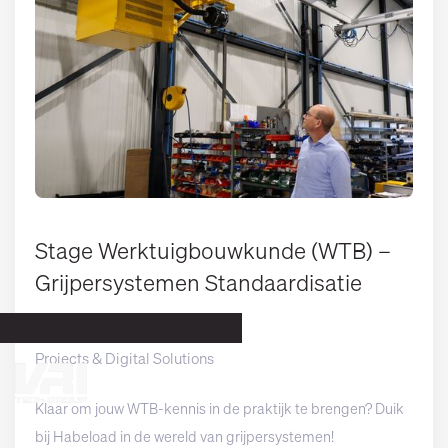
Stage Werktuigbouwkunde (WTB) –
Grijpersystemen Standaardisatie
Groningen
Projects & Digital Solutions
NL 
/ EN 
/ DE
Klaar om jouw WTB-kennis in de praktijk te brengen? Duik
bij Habeload in de wereld van grijpersystemen!