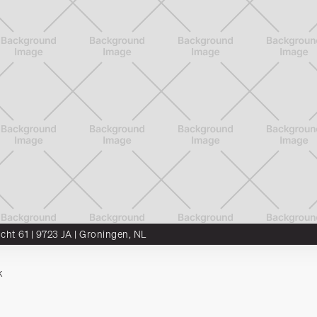
ocht 61 | 9723 JA | Groningen, NL
k
DTS²
Munter
SCALA
Vacatures
Artikelen