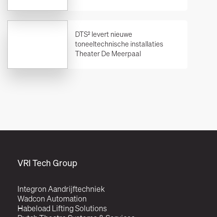
DTS² levert nieuwe
toneeltechnische installaties
Theater De Meerpaal
VRI Tech Group
Integron Aandrijftechniek
Wadcon Automation
Habeload Lifting Solutions