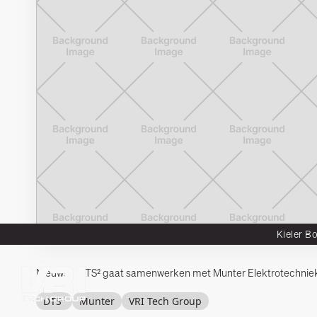
Kieler B
Nieuws
DTS² gaat samenwerken met Munter Elektrotechnie
Integron
Wadcon
Habeload
DTS²
Munter
VRI Tech Group