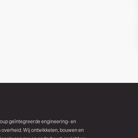
roup geïntegreerde engineering‑ en
n overheid. Wij ontwikkelen, bouwen en