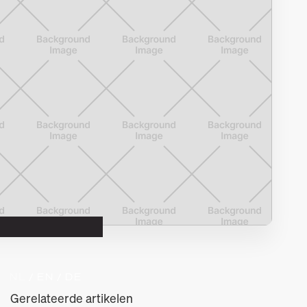
NL 
/ EN 
/ DE
Gerelateerde artikelen