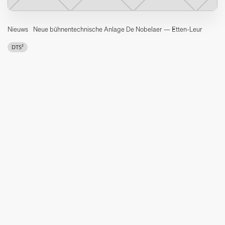
Nieuws
Neue bühnentechnische Anlage De Nobelaer — Etten-Leur
DTS²
Im vergangenen Jahr realisierte DTS² eine neue technische
Installation im neuen Gebäude von De Nobelaer in Etten-Leur.
Es handelt sich um ein Zugsystem mit 42 Steckachswinden (300
kg, 1 m/s), sechs mobilen Kettenzügen (500 kg, D8+) und sechs
festen Kettenzügen. Für den SIL3-Controller wurde das Art-con-
System von Partner Artthea ausgewählt.
Das Besondere an diesem Projekt war, dass das neue
Steuerungssystem bereits 2019 im bestehenden (alten) Nobelaer
implementiert wurde. Danach wurde es in das neu gebaute
Nobelaer verlegt.