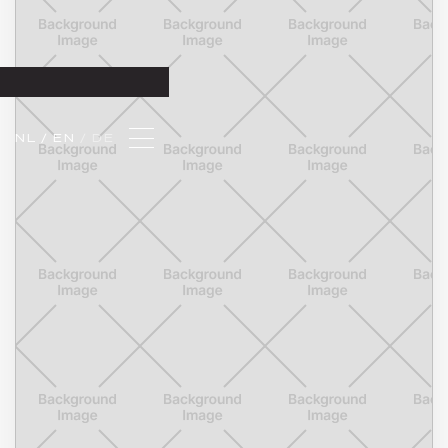
NL 
/ EN 
/ DE