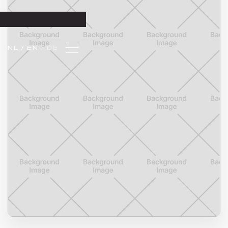
NL 
/ EN 
/ DE