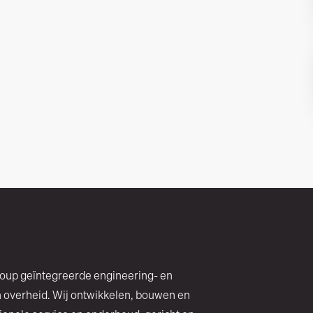
roup geïntegreerde engineering‑ en
n overheid. Wij ontwikkelen, bouwen en