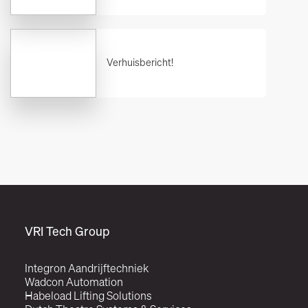
Verhuisbericht!
VRI Tech Group
Integron Aandrijftechniek
Wadcon Automation
Habeload Lifting Solutions