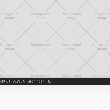
ocht 61 | 9723 JA | Groningen, NL
DTS²
Munter
SCALA
Vacatures
Artikelen