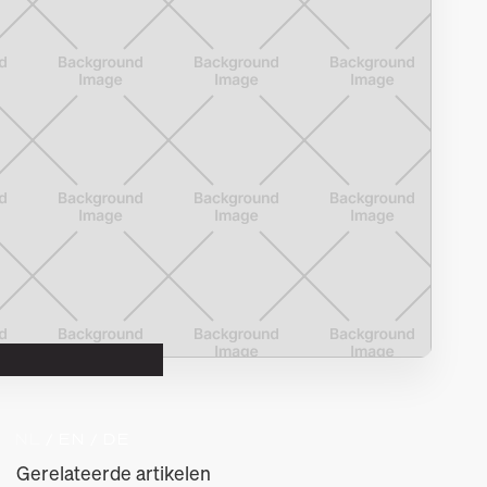
NL 
/ EN 
/ DE
Gerelateerde artikelen