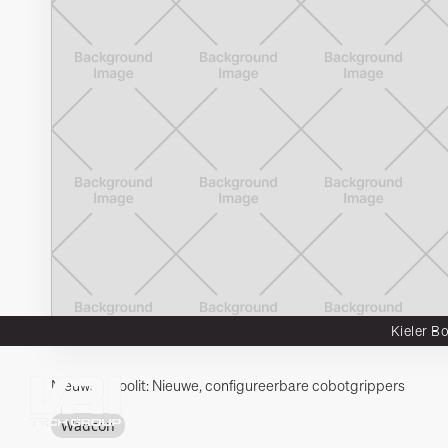
Kieler B
Nieuws
Toolit: Nieuwe, configureerbare cobotgrippers
Integron
Wadcon
Habeload
Wadcon