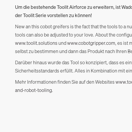
Um die bestehende Toolit Airforce zu erweitern, ist Wa
der Toolit Serie vorstellen zu können!
New an this cobot greifers is the fact that the tools to 
tools can also be adjusted to your love. About the config
www.toolit.solutions
und
www.cobotgripper.com
, es is
selbst zu bestimmen und dann das Produkt nach Ihren Be
Darüber hinaus wurde das Tool so konzipiert, dass es einf
Sicherheitsstandards erfüllt. Alles in Kombination mit 
Mehr Informationen finden Sie auf den Websites
www.too
and-robot-tooling
.