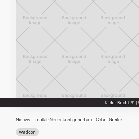
Kieler Bocht 61 |
Nieuws
Toolkit: Neuer konfigurierbarer Cobot Greifer
Integron
Wadcon
Habeload
DTS²
Mu
Wadcon