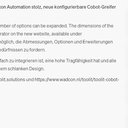
dcon Automation stolz, neue konfigurierbare Cobot-Greifer
a number of options can be expanded. The dimensions of the
urator on the new website, available under
t möglich, die Abmessungen, Optionen und Erweiterungen
dürfnissen zu fordern.
ach zu integrieren ist, eine hohe Tragfähigkeit hat und alle
einem schlanken Design.
lit.solutions
und
https://www.wadcon.nl/toolit/toolit-cobot-