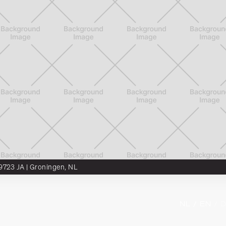
 9723 JA | Groningen, NL
nter
SCALA
Karriere
Artikelen
NL 
/ EN 
/ 