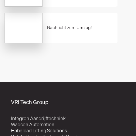
Nachricht zum Umzug!
VRI Tech Group
Integron Aandrijftechniek
Wadcon Automation
Habeload Lifting Solutions