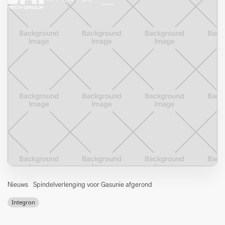
Nieuws
Spindelverlenging voor Gasunie afgerond
Integron
Voor de Gasunie heeft Integron een mooi project afgerond,