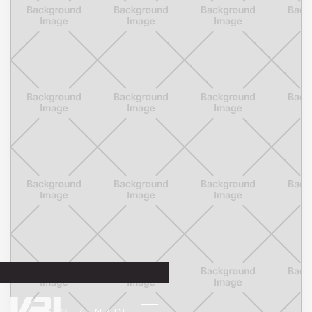
NL 
/ EN 
/ DE