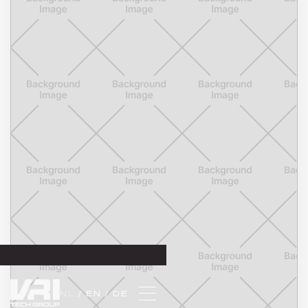
NL 
/ EN 
/ DE