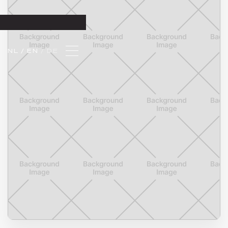
NL 
/ EN 
/ DE