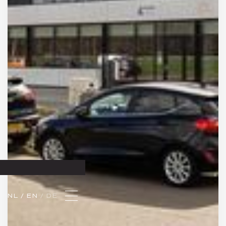
NL 
/ EN 
/ DE