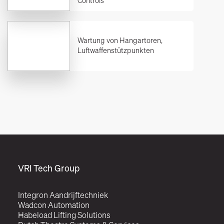
Controls
Wartung von Hangartoren,
Luftwaffenstützpunkten
VRI Tech Group
Integron Aandrijftechniek
Wadcon Automation
Habeload Lifting Solutions