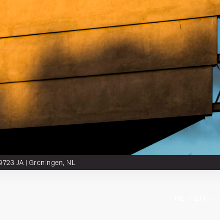
 9723 JA | Groningen, NL
nter
SCALA
Karriere
Artikelen
NL 
/ EN 
/ 