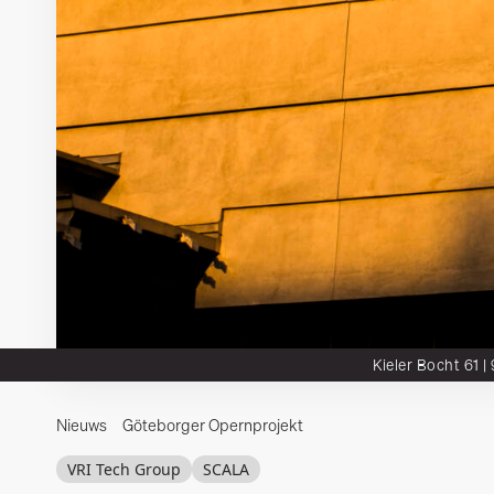
Kieler Bocht 61 |
Nieuws
Göteborger Opernprojekt
Integron
Wadcon
Habeload
DTS²
Mu
VRI Tech Group
SCALA