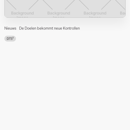
Nieuws
De Doelen bekommt neue Kontrollen
DTS²
Im Sommer 2020 werden die Steuerungen von Grote Zaal in De
Doelen auf das von DTS² selbst entwickelte Varicon-System
umgestellt. Darüber hinaus wird die bestehende Anlage mit
neuen Bremsen und Sensoren ausgestattet und gewartet. Ein
gutes Beispiel für Zirkularität!
Installationen
Oberer Maschinenpark
1 aufziehbare Decke, bewegt durch 2 miteinander
verbundene Winden mit einer Tragfähigkeit von jeweils 6