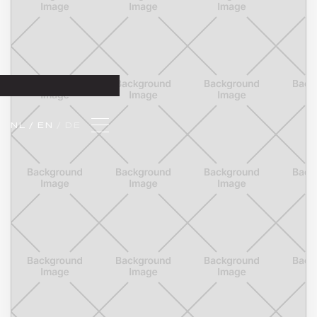
NL 
/ EN 
/ DE