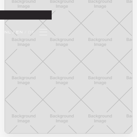
NL 
/ EN 
/ DE